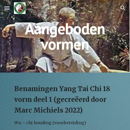
Skip to main content
Skip to navigation
Aangeboden
vormen
Benamingen Yang Tai Chi 18
vorm deel 1 (gecreëerd door
Marc Michiels 2022)
Wu – chi houding (voorbereiding)