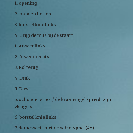
1. opening
2. handen heffen
3. borstel knie links
4. Grijp de mus bij de staart
1. Afweer links
2. Afweer rechts
3. Rol terug
4. Druk
5. Duw
5. schouder stoot / de kraanvogel spreidt zijn
vleugels
6. borstel knie links
7. dame weeft met de schietspoel (4x)