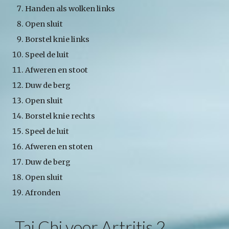
Handen als wolken links
Open sluit
Borstel knie links
Speel de luit
Afweren en stoot
Duw de berg
Open sluit
Borstel knie rechts
Speel de luit
Afweren en stoten
Duw de berg
Open sluit
Afronden
Tai Chi voor Artritis 2