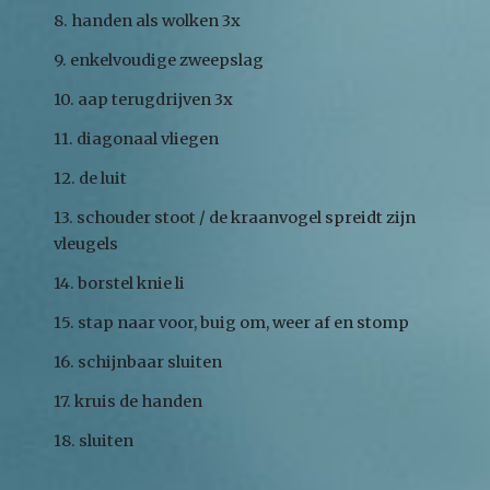
8. handen als wolken 3x
9. enkelvoudige zweepslag
10. aap terugdrijven 3x
11. diagonaal vliegen
12. de luit
13. schouder stoot / de kraanvogel spreidt zijn
vleugels
14. borstel knie li
15. stap naar voor, buig om, weer af en stomp
16. schijnbaar sluiten
17. kruis de handen
18. sluiten